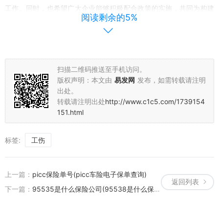
工作。同时，也希望广大企业能够积极配合政策的实施，共同为构建
阅读剩余的5%
安全、和谐的工作环境做出贡献。
以上就是关于上海工伤保险浮动费率制度的相关介绍和报道。这一政
策的实施将对上海乃至全国的工伤保险制度改革起到积极的推动作
用。让我们期待其在实践中取得的成果吧！
扫描二维码推送至手机访问。
版权声明：本文由
易发网
发布，如需转载请注明
出处。
转载请注明出处
http://www.c1c5.com/1739154
151.html
标签:
工伤
上一篇：
picc保险单号(picc车险电子保单查询)
返回列表
下一篇：
95535是什么保险公司(95538是什么保险公司)