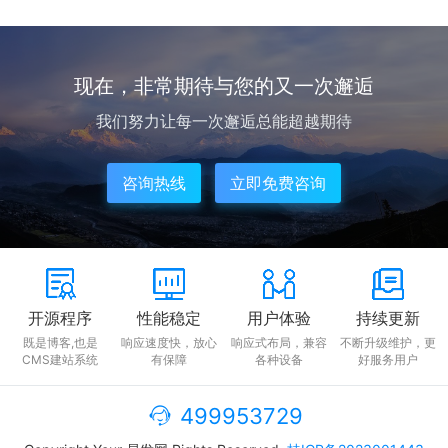
现在，非常期待与您的又一次邂逅
我们努力让每一次邂逅总能超越期待
咨询热线
立即免费咨询
开源程序
性能稳定
用户体验
持续更新
既是博客,也是
响应速度快，放心
响应式布局，兼容
不断升级维护，更
CMS建站系统
有保障
各种设备
好服务用户
499953729