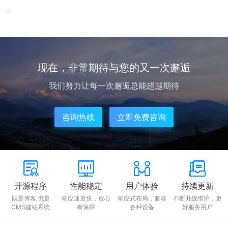
...
现在，非常期待与您的又一次邂逅
我们努力让每一次邂逅总能超越期待
咨询热线
立即免费咨询
开源程序
性能稳定
用户体验
持续更新
既是博客,也是
响应速度快，放心
响应式布局，兼容
不断升级维护，更
CMS建站系统
有保障
各种设备
好服务用户