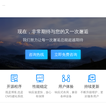
...
现在，非常期待与您的又一次邂逅
我们努力让每一次邂逅总能超越期待
咨询热线
立即免费咨询
开源程序
性能稳定
用户体验
持续更新
既是博客,也是
响应速度快，放心
响应式布局，兼容
不断升级维护，更
CMS建站系统
有保障
各种设备
好服务用户