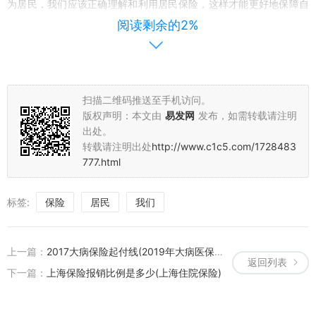
为居民，我们应该正确理解和利用居民保险，这样才能更好地保障自
己的权益。
阅读剩余的2%
感谢大家的聆听！让我们共同努力，为建设一个更加和谐、安全的社
会而努力！
扫描二维码推送至手机访问。
版权声明：本文由
易发网
发布，如需转载请注明
出处。
转载请注明出处
http://www.c1c5.com/1728483
777.html
标签:
保险
居民
我们
上一篇：
2017大病保险起付线(2019年大病医保起付标准)
返回列表
下一篇：
上海保险报销比例是多少(上海住院保险)