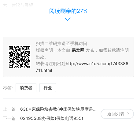
六、建议与展望
阅读剩余的27%
针对此次拒赔事件，我们建议保险公司应加强内部管理，完善合同条
款和销售流程，确保在销售过程中充分告知消费者产品信息。同时，
应提高服务质量，关注消费者的实际需求和权益，为消费者提供更加
周到的服务。此外，有关部门应加强行业监管，建立健全的法律法规
扫描二维码推送至手机访问。
体系，确保保险行业的健康发展。
版权声明：本文由
易发网
发布，如需转载请注明
出处。
展望未来，我们希望保险行业能够吸取此次事件的教训，加强行业自
转载请注明出处
http://www.c1c5.com/1743386
律和监管，提高服务质量。同时，消费者也应增强保险意识，了解产
711.html
品信息，选择合适的保险产品。只有这样，才能确保保险行业的健康
发展，为消费者提供更好的保障。
标签:
消费者
行业
七、结语
此次11家保险公司拒赔事件给保险行业带来了严重的负面影响。我们
上一篇：
63t冲床保险块参数(冲床保险块厚度是多少)
返回列表
希望涉事保险公司能够积极采取措施解决问题，加强内部管理和服务
下一篇：
02495508办保险(保险电话955)
质量。同时，我们也希望有关部门能加强行业监管力度打击违法行为
保护消费者的合法权益确保我国保险行业的持续稳定发展为我们提供
一个更好的风险保障环境。。