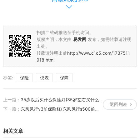
程中，车主应充分了解相关知识和注意事项，确保自身权益得到充分
保障。希望本文的介绍能够帮助您更好地了解F0仪表盘保险的相关知
识。
扫描二维码推送至手机访问。
版权声明：本文由
易发网
发布，如需转载请注明
出处。
转载请注明出处
http://www.c1c5.com/1737511
918.html
标签:
保险
仪表
保障
上一篇：
35岁以后买什么保险好(35岁左右买什么保险好)
返回列表
下一篇：
东风风行v3前保险杠(东风风行s500前保险杠)
相关文章