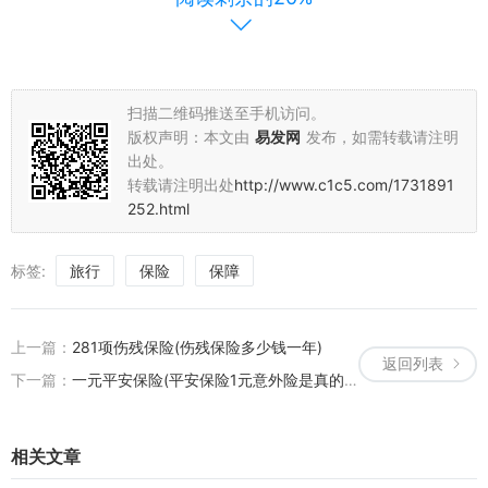
5元旅行保险以其低廉的价格和全面的保障成为了旅游市场的新宠。
无论您是计划短期出行还是长途旅行，都可以选择购买此款保险，为
你的旅途保驾护航。让我们一起体验低成本、高保障的旅行保险带来
扫描二维码推送至手机访问。
的安心与舒适吧！
版权声明：本文由
易发网
发布，如需转载请注明
出处。
我们始终致力于为广大游客提供更好的旅游体验和更全面的保障。在
转载请注明出处
http://www.c1c5.com/1731891
未来的日子里，我们将继续推出更多优质、实惠的旅游产品和服务，
252.html
为游客们带来更多的惊喜和便利。
总之，5元旅行保险是您旅途中不可或缺的伴侣。它不仅为您的旅程
标签:
旅行
保险
保障
提供了全面的保障，还让您在旅途中无后顾之忧。选择我们的5元旅
行保险，让您的旅程更加安心、舒适和愉快！
上一篇：
281项伤残保险(伤残保险多少钱一年)
返回列表
下一篇：
一元平安保险(平安保险1元意外险是真的吗?)
相关文章