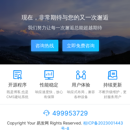
现在，非常期待与您的又一次邂逅
我们努力让每一次邂逅总能超越期待
咨询热线
立即免费咨询
开源程序
性能稳定
用户体验
持续更新
既是博客,也是
响应速度快，放心
响应式布局，兼容
不断升级维护，更
CMS建站系统
有保障
各种设备
好服务用户
499953729
Copyright Your 易发网 Rights Reserved.
桂ICP备2023001443
号-8