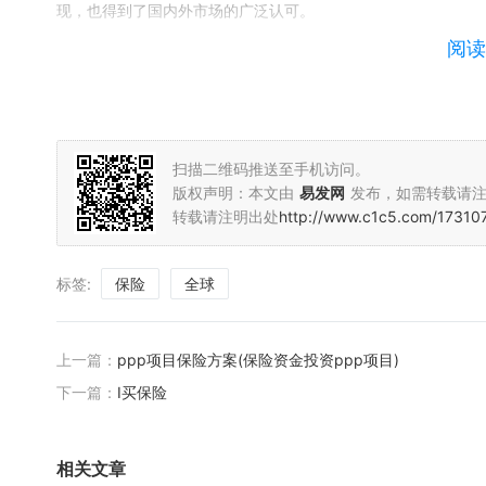
现，也得到了国内外市场的广泛认可。
阅读
九、法国通用再保险公司（SCOR）
法国通用再保险公司是一家全球领先的再保险公司，以卓越的风
区，为全球客户提供全面的再保险服务。
十、英国保诚集团（Prudential plc）
扫描二维码推送至手机访问。
版权声明：本文由
易发网
发布，如需转载请
英国保诚集团是全球领先的金融服务提供商之一，其业务涵盖人
转载请注明出处
http://www.c1c5.com/17310
健的经营策略，赢得了全球客户的广泛信赖。
以上便是世界前十大保险公司的一些介绍。这些公司凭借其卓越
标签:
保险
全球
来，我们期待这些公司能够继续发挥其优势，为全球客户提供更
上一篇：
ppp项目保险方案(保险资金投资ppp项目)
下一篇：
I买保险
相关文章