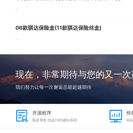
...
06款骐达保险盒(11款骐达保险丝盒)
...
现在，非常期待与您的又一次
我们努力让每一次邂逅总能超越期待
开源程序
性
既是博客,也是CMS建站系统
响