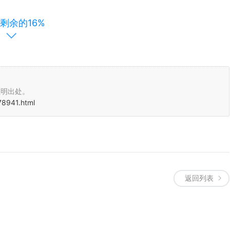
剩余的16%
险管理和创新的保险解决方案而闻名于世。其业务遍布全球多个国家和地
注明出处。
寿保险、健康保险、投资等多个领域。保诚集团以其卓越的财务表现和稳
78941.html
的实力和稳健的经营策略，在全球范围内赢得了广泛的认可和信赖。在未
优质的服务。
返回列表