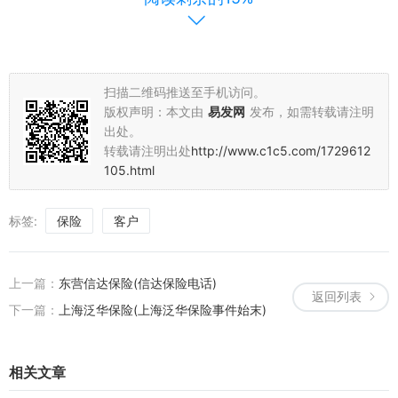
五、结语
CMB保险以其全面的保障、专业的服务和灵活的保险计划赢得了广大
客户的信赖。在未来，CMB保险将继续致力于提供优质的保险服务，
为客户的生活保驾护航。让我们共同关注CMB保险，了解更多保险知
扫描二维码推送至手机访问。
版权声明：本文由
易发网
发布，如需转载请注明
识，为我们的生活增添一份安心和保障。
出处。
在此提醒广大消费者，购买保险时要选择正规、合法的保险公司，避
转载请注明出处
http://www.c1c5.com/1729612
免因误购伪劣保险产品而造成不必要的损失。同时，也要提高自身的
105.html
保险意识，了解保险知识，以便更好地选择适合自己的保险产品。
标签:
保险
客户
上一篇：
东营信达保险(信达保险电话)
返回列表
下一篇：
上海泛华保险(上海泛华保险事件始末)
相关文章