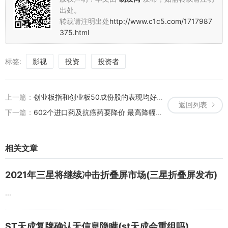
出处。
转载请注明出处
http://www.c1c5.com/1717987
375.html
标签:
影视
投资
投资者
上一篇：
创业板指和创业板50成份股的表现均好于非成份股(创业板50和创业板指数哪个好)
返回列表
下一篇：
602个进口药及抗癌药要降价 最高降幅达60%
相关文章
2021年三星将继续冲击折叠屏市场(三星折叠屏发布)
...
ST天成复牌确认无信息隐瞒(st天成会重组吗)