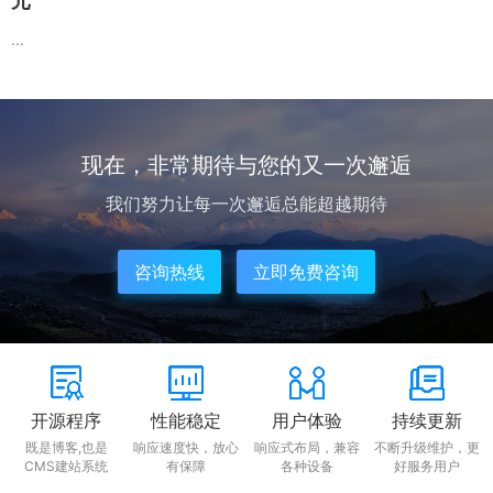
元
...
现在，非常期待与您的又一次邂逅
我们努力让每一次邂逅总能超越期待
咨询热线
立即免费咨询
开源程序
性能稳定
用户体验
持续更新
既是博客,也是
响应速度快，放心
响应式布局，兼容
不断升级维护，更
CMS建站系统
有保障
各种设备
好服务用户