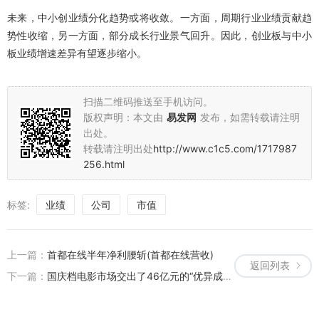
未来，中小创业绩分化趋势或将收敛。一方面，周期行业业绩贡献趋
势性收缩，另一方面，部分成长行业景气回升。因此，创业板与中小
板业绩增速差异有望逐步缩小。
扫描二维码推送至手机访问。
版权声明：本文由
易发网
发布，如需转载请注明
出处。
转载请注明出处
http://www.c1c5.com/1717987
256.html
标签:
业绩
公司
市值
上一篇：
首都在线半年净利腰斩(首都在线营收)
返回列表
下一篇：
国庆档电影市场交出了46亿元的“优异成绩”(国庆档来袭,电影市场只能依靠“黄道吉日”捞金?)