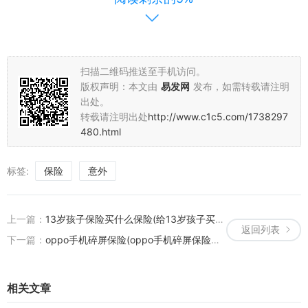
划和保障。我们不能寄希望于不买保险就永远不生病或遭遇意外，而
应该以理性的态度看待风险，为自己和家人选择合适的保险产品，为
未来护航。让我们用保险的智慧来面对生活中的不确定因素，共同构
建一个更加安全和有保障的生活环境。
扫描二维码推送至手机访问。
版权声明：本文由
易发网
发布，如需转载请注明
出处。
转载请注明出处
http://www.c1c5.com/1738297
480.html
标签:
保险
意外
上一篇：
13岁孩子保险买什么保险(给13岁孩子买什么保险好)
返回列表
下一篇：
oppo手机碎屏保险(oppo手机碎屏保险怎么查)
相关文章