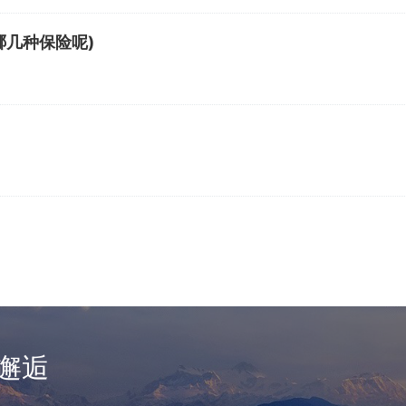
哪几种保险呢)
邂逅