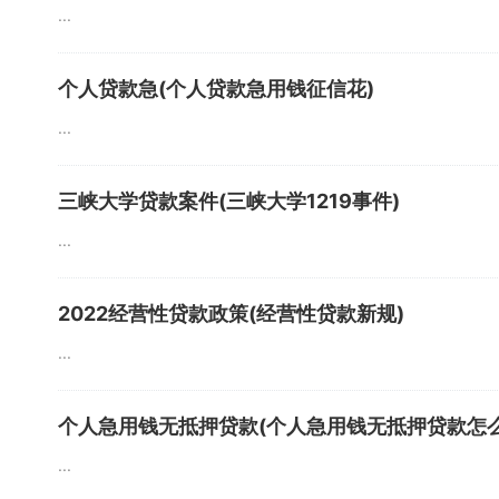
...
个人贷款急(个人贷款急用钱征信花)
...
三峡大学贷款案件(三峡大学1219事件)
...
2022经营性贷款政策(经营性贷款新规)
...
个人急用钱无抵押贷款(个人急用钱无抵押贷款怎么
...