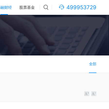
499953729
金融财经
股票基金
全部