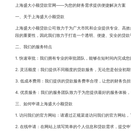
上海盛大小额贷款官网——为您的财务需求提供便捷解决方案
一、关于上海盛大小额贷款
上海盛大小额贷款公司致力于为广大市民和企业提供专业、高效
段的重要性，因此我们致力于打造一个透明、便捷、安全的贷款
二、我们的服务特点
1. 快速审批：我们拥有专业的审批团队，能够在短时间内完成
2. 灵活额度：我们提供不同额度的贷款服务，无论您是创业初
3. 低成本费用：我们提供的贷款服务费率合理，让您的财务负
4. 优质服务：我们的服务团队致力于为您提供最好的服务体验
三、如何申请上海盛大小额贷款
1. 访问我们的官方网站：请通过正规渠道访问我们的官方网站
2. 在线申请：在网站上填写简单的个人信息和贷款需求，提交申