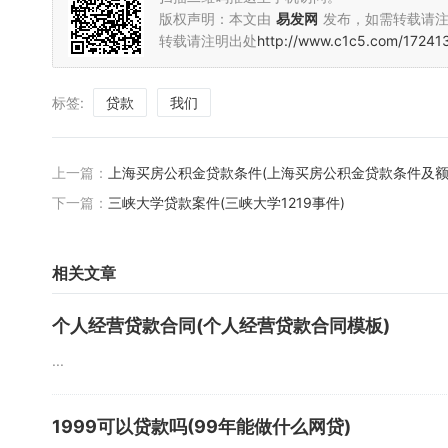
版权声明：本文由
易发网
发布，如需转载请
转载请注明出处
http://www.c1c5.com/17241
标签:
贷款
我们
上一篇：
上海买房公积金贷款条件(上海买房公积金贷款条件及额
下一篇：
三峡大学贷款案件(三峡大学1219事件)
相关文章
个人经营贷款合同(个人经营贷款合同模板)
...
1999可以贷款吗(99年能做什么网贷)