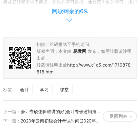
者及爱好者提供了便捷、高效的学习途径。通过该平台的学习，用户
可以全面提升自己的专业技能和知识水平，为未来的职业发展打下坚
阅读剩余的6%
实的基础。
未来，之了会计课堂将继续秉承“专业、创新、共享”的理念，为广大
学员提供更加丰富、实用的学习资源和内容，助力会计行业的快速发
扫描二维码推送至手机访问。
展和人才培养。
版权声明：本文由
易发网
发布，如需转载请注明
出处。
转载请注明出处
http://www.c1c5.com/1719878
818.html
标签:
会计
学习
课堂
上一篇：
会计专硕逻辑谁讲的好(会计专硕逻辑推理题及答案)
返回列表
下一篇：
2020年云南初级会计考试时间(2020年云南省初级会计职称考试时间)