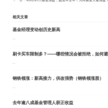
相关文章
基金经理变动创历史新高
...
刷卡买车限制多？——哪些情况会被拒绝，如何避
...
钢铁领涨：新高接力，供改强势（钢铁领涨股）
...
去年逾八成基金管理人获正收益