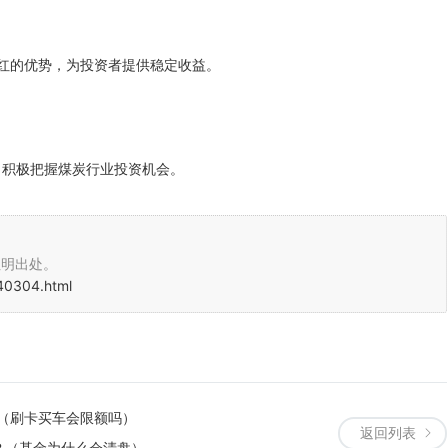
红的优势，为投资者提供稳定收益。
，积极把握煤炭行业投资机会。
注明出处。
40304.html
（刷卡买车会限额吗）
返回列表
？（基金为什么会清盘）