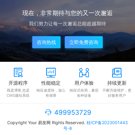
现在，非常期待与您的又一次邂逅
我们努力让每一次邂逅总能超越期待
咨询热线
立即免费咨询
开源程序
性能稳定
用户体验
持续更新
既是博客,也是
响应速度快，放心
响应式布局，兼容
不断升级维护，更
CMS建站系统
有保障
各种设备
好服务用户
499953729
Copyright Your 易发网 Rights Reserved.
桂ICP备2023001443
号-8