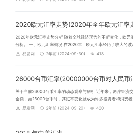
2020欧元汇率走势(2020年全年欧元汇率
2020年欧元汇率走势分析 随着全球经济形势的不断变化，欧元
分析。 一、欧元汇率概况 在2020年，欧元汇率经历了较大的波动。
易发网
2年前
(2024-09-30)
418
26000台币汇率(20000000台币对人民币
关于当前26000台币汇率的动态观察与解析 近年来，两岸经
金额，如26000台币时，其汇率变化就成为许多投资者和消费者关
易发网
2年前
(2024-09-29)
420