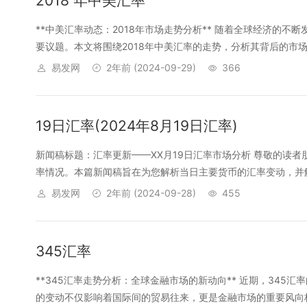
2018 年中美汇率
**中美汇率动态：2018年市场走势分析** 随着全球经济的
要议题。本文将围绕2018年中美汇率的走势，分析其背后的市场动
易发网
2年前
(2024-09-29)
366
19日汇率(2024年8月19日汇率)
新闻稿标题：汇率更新——XX月19日汇率市场分析 尊敬的读者
率情况。本篇新闻稿旨在为您解析当日主要货币的汇率变动，并解读
易发网
2年前
(2024-09-28)
455
345汇率
**345汇率走势分析：全球金融市场的新动向** 近期，34
的变动不仅影响着国际间的贸易往来，更是金融市场的重要风向标。