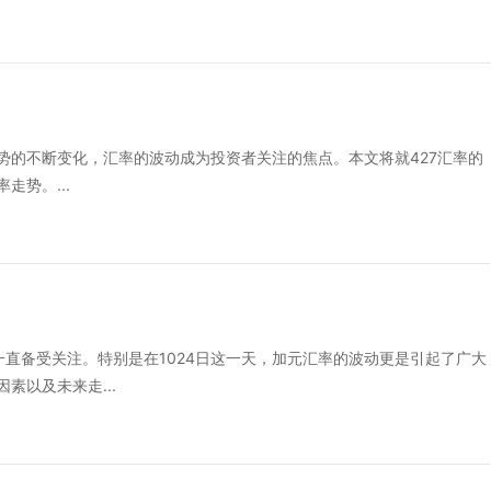
济形势的不断变化，汇率的波动成为投资者关注的焦点。本文将就427汇率的
势。...
一直备受关注。特别是在1024日这一天，加元汇率的波动更是引起了广大
素以及未来走...