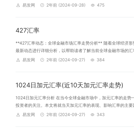
易发网
2年前
(2024-09-28)
475
427汇率
**427汇率动态：全球金融市场汇率走势分析** 随着全球经
最新动态进行详细分析，以帮助读者了解当前全球金融市场的汇率走
易发网
2年前
(2024-09-27)
384
1024日加元汇率(近10天加元汇率走势)
1024日加元汇率分析 在当今全球金融市场中，加元汇率的走势
投资者的关注。本文将就当天加元汇率的表现、影响汇率的主要因
易发网
2年前
(2024-09-27)
343